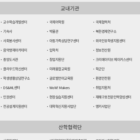
교내기관
교수학습개발센터
국제어학원
국제협력처
기숙사
박물관
북한경제연구소
사회봉사센터
아동가족상담연구센터
외국인유학생지원센터
음악영재아카데미
입학처
정보전산원
중앙도서관
창업지원단
크리에이티브 메이커스센터
클라우드혁신센터
미래융합교육원
학군단
학생생활상담연구소
글로벌언어교육원
환경안전원
DS&ML센터
WoW! Makers
취업지원처
인권센터
현장실습지원센터
재해구호전문인력양성센터
전공설계지원센터
대학혁신지원사업단
앵커사업단
산학협력단