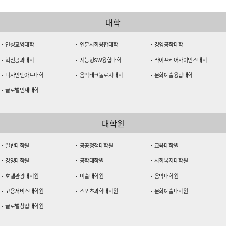
대학
인성교양대학
인문사회융합대학
경영공학대학
혁신공과대학
지능형SW융합대학
라이프케어사이언스대학
디자인앤아트대학
음악테크놀로지대학
문화예술융합대학
글로벌인재대학
대학원
일반대학원
공공정책대학원
교육대학원
경영대학원
공학대학원
사회복지대학원
호텔관광대학원
미술대학원
음악대학원
고용서비스대학원
스포츠과학대학원
문화예술대학원
글로벌창업대학원