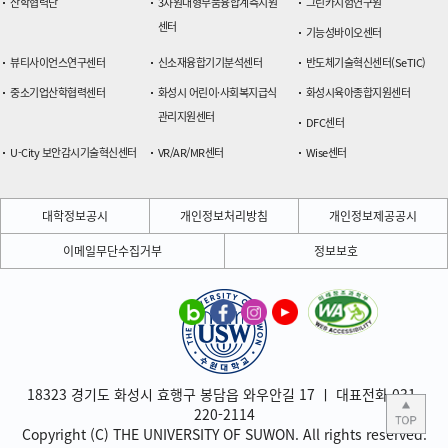
산학협력단
3차원대형부품융합계측지원
그린카시험연구원
센터
기능성바이오센터
뷰티사이언스연구센터
신소재융합기기분석센터
반도체기술혁신센터(SeTIC)
중소기업산학협력센터
화성시 어린이·사회복지급식
화성시육아종합지원센터
관리지원센터
DFC센터
U-City 보안감시기술혁신센터
VR/AR/MR센터
Wise센터
대학정보공시
개인정보처리방침
개인정보제공공시
이메일무단수집거부
정보보호
18323 경기도 화성시 효행구 봉담읍 와우안길 17 ㅣ 대표전화 031-
220-2114
Copyright (C) THE UNIVERSITY OF SUWON. All rights reserved.